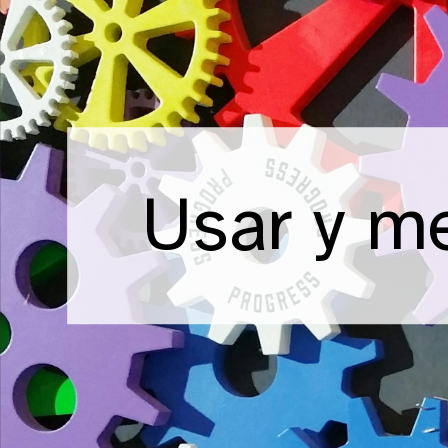
Usar
y
mejorar
tu
historial
Usar y me
de
Git
Maëlle
Salmon
https://historial-
git.netlify.app