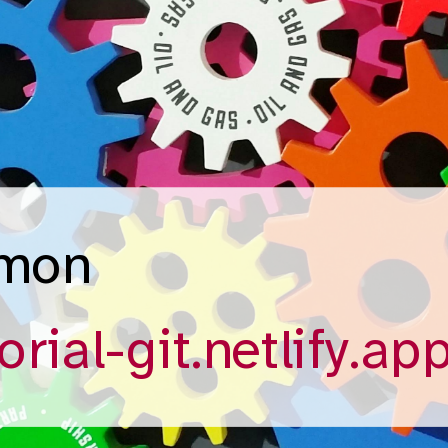
lmon
orial-git.netlify.ap